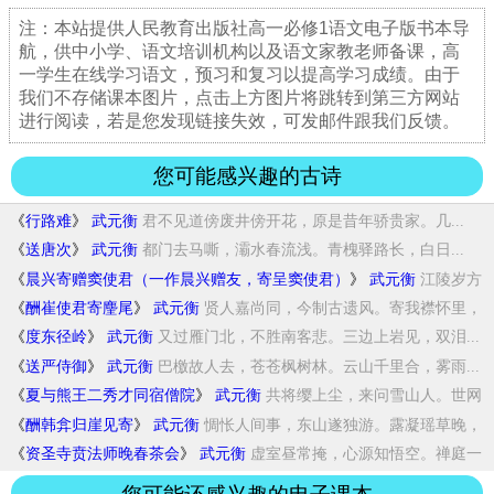
注：本站提供人民教育出版社高一必修1语文电子版书本导
航，供中小学、语文培训机构以及语文家教老师备课，高
一学生在线学习语文，预习和复习以提高学习成绩。由于
我们不存储课本图片，点击上方图片将跳转到第三方网站
进行阅读，若是您发现链接失效，可发邮件跟我们反馈。
您可能感兴趣的古诗
《
行路难
》
武元衡
君不见道傍废井傍开花，原是昔年骄贵家。几...
《
送唐次
》
武元衡
都门去马嘶，灞水春流浅。青槐驿路长，白日...
《
晨兴寄赠窦使君（一作晨兴赠友，寄呈窦使君）
》
武元衡
江陵岁方
晏，晨起眄庭柯。白露伤红叶，清风...
《
酬崔使君寄麈尾
》
武元衡
贤人嘉尚同，今制古遗风。寄我襟怀里，
辞君...
《
度东径岭
》
武元衡
又过雁门北，不胜南客悲。三边上岩见，双泪...
《
送严侍御
》
武元衡
巴檄故人去，苍苍枫树林。云山千里合，雾雨...
《
夏与熊王二秀才同宿僧院
》
武元衡
共将缨上尘，来问雪山人。世网
从知累，禅心...
《
酬韩弇归崖见寄
》
武元衡
惆怅人间事，东山遂独游。露凝瑶草晚，
鱼戏...
《
资圣寺贲法师晚春茶会
》
武元衡
虚室昼常掩，心源知悟空。禅庭一
雨后，莲界...