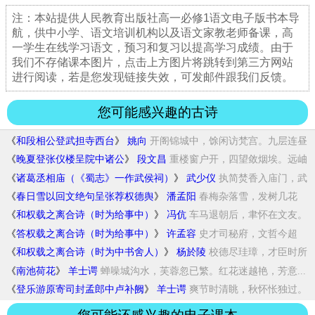
注：本站提供人民教育出版社高一必修1语文电子版书本导
航，供中小学、语文培训机构以及语文家教老师备课，高
一学生在线学习语文，预习和复习以提高学习成绩。由于
我们不存储课本图片，点击上方图片将跳转到第三方网站
进行阅读，若是您发现链接失效，可发邮件跟我们反馈。
您可能感兴趣的古诗
《
和段相公登武担寺西台
》
姚向
开阁锦城中，馀闲访梵宫。九层连昼
景，万象...
《
晚夏登张仪楼呈院中诸公
》
段文昌
重楼窗户开，四望敛烟埃。远岫
林端出，清波...
《
诸葛丞相庙（《蜀志》一作武侯祠）
》
武少仪
执简焚香入庙门，武
侯神象俨如存。因机定蜀...
《
春日雪以回文绝句呈张荐权德舆
》
潘孟阳
春梅杂落雪，发树几花
开。真须尽兴饮，仁里...
《
和权载之离合诗（时为给事中）
》
冯伉
车马退朝后，聿怀在文友。
动词宗伯雄，重美...
《
答权载之离合诗（时为给事中）
》
许孟容
史才司秘府，文哲今超
古。亦有擅风骚，六联...
《
和权载之离合诗（时为中书舍人）
》
杨於陵
校德尽珪璋，才臣时所
扬。放情寄文律，方茂...
《
南池荷花
》
羊士谔
蝉噪城沟水，芙蓉忽已繁。红花迷越艳，芳意...
《
登乐游原寄司封孟郎中卢补阙
》
羊士谔
爽节时清眺，秋怀怅独过。
神皋值宿雨，曲水...