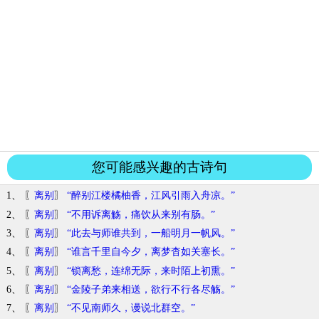
您可能感兴趣的古诗句
1、 〖
离别
〗
“醉别江楼橘柚香，江风引雨入舟凉。”
2、 〖
离别
〗
“不用诉离觞，痛饮从来别有肠。”
3、 〖
离别
〗
“此去与师谁共到，一船明月一帆风。”
4、 〖
离别
〗
“谁言千里自今夕，离梦杳如关塞长。”
5、 〖
离别
〗
“锁离愁，连绵无际，来时陌上初熏。”
6、 〖
离别
〗
“金陵子弟来相送，欲行不行各尽觞。”
7、 〖
离别
〗
“不见南师久，谩说北群空。”