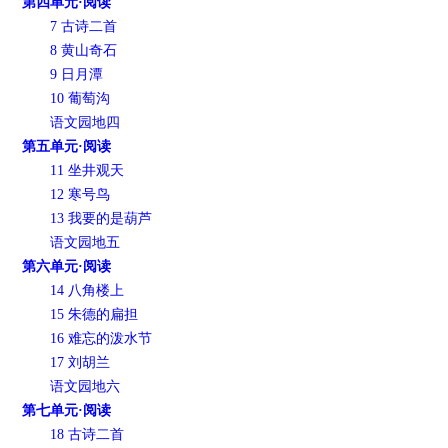
第四单元·阅读
7 古诗二首
8 黄山奇石
9 日月潭
10 葡萄沟
语文园地四
第五单元·阅读
11 坐井观天
12 寒号鸟
13 我要的是葫芦
语文园地五
第六单元·阅读
14 八角楼上
15 朱德的扁担
16 难忘的泼水节
17 刘胡兰
语文园地六
第七单元·阅读
18 古诗二首