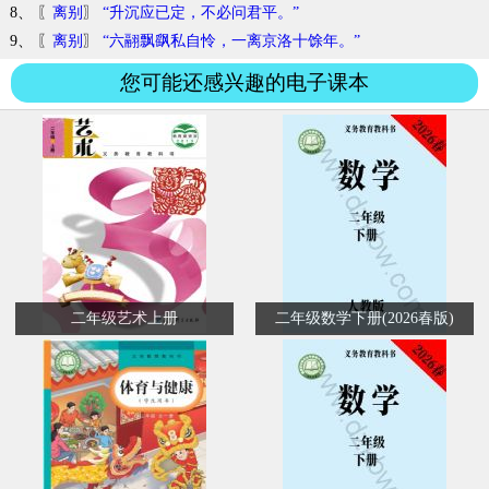
8、 〖
离别
〗
“升沉应已定，不必问君平。”
9、 〖
离别
〗
“六翮飘飖私自怜，一离京洛十馀年。”
您可能还感兴趣的电子课本
二年级艺术上册
二年级数学下册(2026春版)