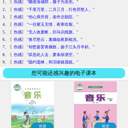
1、 〖
伤感
〗
“瞻彼洛城郭，微子为哀伤。”
2、 〖
伤感
〗
“千里万里，二月三月，行色苦愁人。”
3、 〖
伤感
〗
“伤心庾开府，老作北朝臣。”
4、 〖
伤感
〗
“一任紫玉无情，夜寒吹裂。”
5、 〖
伤感
〗
“无人收废帐，归马识残旗。”
6、 〖
伤感
〗
“卷尽愁云，素娥临夜新梳洗。”
7、 〖
伤感
〗
“却愁宴罢青娥散，扬子江头月半斜。”
8、 〖
伤感
〗
“叹息此人去，萧条徐泗空。”
9、 〖
伤感
〗
“隐约遥峰，和泪谢娘眉妩。”
您可能还感兴趣的电子课本
简谱
简谱