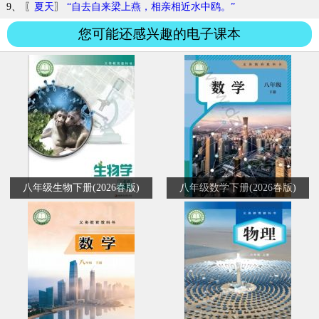
9、 〖
夏天
〗
“自去自来梁上燕，相亲相近水中鸥。”
您可能还感兴趣的电子课本
八年级生物下册(2026春版)
八年级数学下册(2026春版)