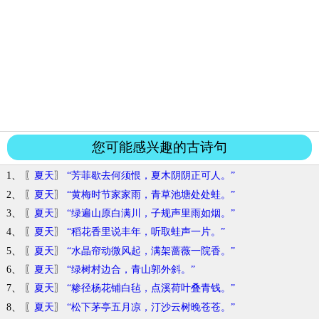
您可能感兴趣的古诗句
1、 〖
夏天
〗
“芳菲歇去何须恨，夏木阴阴正可人。”
2、 〖
夏天
〗
“黄梅时节家家雨，青草池塘处处蛙。”
3、 〖
夏天
〗
“绿遍山原白满川，子规声里雨如烟。”
4、 〖
夏天
〗
“稻花香里说丰年，听取蛙声一片。”
5、 〖
夏天
〗
“水晶帘动微风起，满架蔷薇一院香。”
6、 〖
夏天
〗
“绿树村边合，青山郭外斜。”
7、 〖
夏天
〗
“糁径杨花铺白毡，点溪荷叶叠青钱。”
8、 〖
夏天
〗
“松下茅亭五月凉，汀沙云树晚苍苍。”