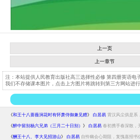
上一页
上一章节
注：本站提供人民教育出版社高三选择性必修 第四册英语电
我们不存储课本图片，点击上方图片将跳转到第三方网站进
《
和王十八蔷薇涧花时有怀萧侍御兼见赠
》
白居易
霄汉风尘俱是系，
《
醉中留别杨六兄弟（三月二十日别）
》
白居易
春初携手春深散，无
《
酬王十八、李大见招游山
》
白居易
自怜幽会心期阻，复愧嘉招书信