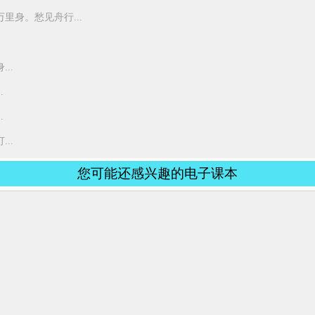
里身。愁见舟行...
..
.
.
..
您可能还感兴趣的电子课本