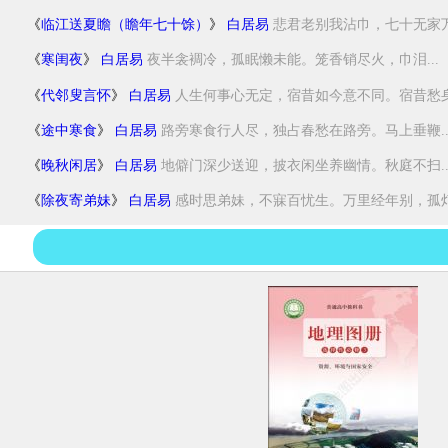
《
临江送夏瞻（瞻年七十馀）
》
白居易
悲君老别我沾巾，七十无家万
《
寒闺夜
》
白居易
夜半衾裯冷，孤眠懒未能。笼香销尽火，巾泪...
《
代邻叟言怀
》
白居易
人生何事心无定，宿昔如今意不同。宿昔愁身.
《
途中寒食
》
白居易
路旁寒食行人尽，独占春愁在路旁。马上垂鞭..
《
晚秋闲居
》
白居易
地僻门深少送迎，披衣闲坐养幽情。秋庭不扫..
《
除夜寄弟妹
》
白居易
感时思弟妹，不寐百忧生。万里经年别，孤灯.