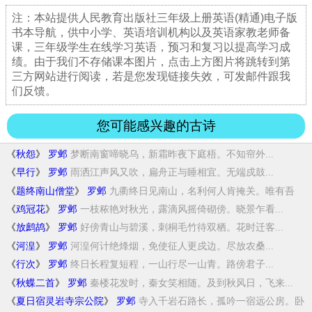
注：本站提供人民教育出版社三年级上册英语(精通)电子版
书本导航，供中小学、英语培训机构以及英语家教老师备
课，三年级学生在线学习英语，预习和复习以提高学习成
绩。由于我们不存储课本图片，点击上方图片将跳转到第
三方网站进行阅读，若是您发现链接失效，可发邮件跟我
们反馈。
您可能感兴趣的古诗
《
秋怨
》
罗邺
梦断南窗啼晓乌，新霜昨夜下庭梧。不知帘外...
《
早行
》
罗邺
雨洒江声风又吹，扁舟正与睡相宜。无端戍鼓...
《
题终南山僧堂
》
罗邺
九衢终日见南山，名利何人肯掩关。唯有吾
师...
《
鸡冠花
》
罗邺
一枝秾艳对秋光，露滴风摇倚砌傍。晓景乍看...
《
放鹧鸪
》
罗邺
好傍青山与碧溪，刺桐毛竹待双栖。花时迁客...
《
河湟
》
罗邺
河湟何计绝烽烟，免使征人更戍边。尽放农桑...
《
行次
》
罗邺
终日长程复短程，一山行尽一山青。路傍君子...
《
秋蝶二首
》
罗邺
秦楼花发时，秦女笑相随。及到秋风日，飞来...
《
夏日宿灵岩寺宗公院
》
罗邺
寺入千岩石路长，孤吟一宿远公房。卧