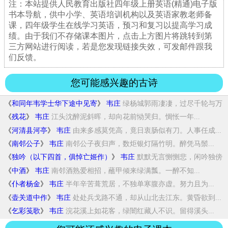
注：本站提供人民教育出版社四年级上册英语(精通)电子版
书本导航，供中小学、英语培训机构以及英语家教老师备
课，四年级学生在线学习英语，预习和复习以提高学习成
绩。由于我们不存储课本图片，点击上方图片将跳转到第
三方网站进行阅读，若是您发现链接失效，可发邮件跟我
们反馈。
您可能感兴趣的古诗
《
和同年韦学士华下途中见寄
》
韦庄
绿杨城郭雨凄凄，过尽千轮与万
蹄。送我独游...
《
残花
》
韦庄
江头沈醉泥斜晖，却向花前恸哭归。惆怅一年...
《
河清县河亭
》
韦庄
由来多感莫凭高，竟日衷肠似有刀。人事任成...
《
南邻公子
》
韦庄
南邻公子夜归声，数炬银灯隔竹明。醉凭马鬃...
《
独吟（以下四首，俱悼亡姬作）
》
韦庄
默默无言恻恻悲，闲吟独傍
菊花篱。只今已作...
《
中酒
》
韦庄
南邻酒熟爱相招，蘸甲倾来绿满瓢。一醉不知...
《
仆者杨金
》
韦庄
半年辛苦葺荒居，不独单寒腹亦虚。努力且为...
《
壶关道中作
》
韦庄
处处兵戈路不通，却从山北去江东。黄昏欲到...
《
乞彩笺歌
》
韦庄
浣花溪上如花客，绿闇红藏人不识。留得溪头...