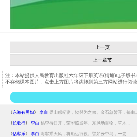
上一页
上一章节
注：本站提供人民教育出版社六年级下册英语(精通)电子版
不存储课本图片，点击上方图片将跳转到第三方网站进行阅
《
东海有勇妇
》
李白
梁山感杞妻，恸哭为之倾。金石忽暂开，都由..
《
长歌行
》
李白
桃李待日开，荣华照当年。东风动百物，草木...
《
估客乐
》
李白
海客乘天风，将船远行役。譬如云中鸟，一去...