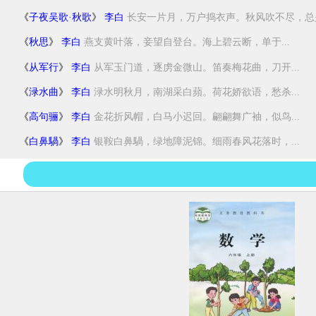
《
子夜吴歌·秋歌
》
李白
长安一片月，万户捣衣声。秋风吹不尽，总是.
《
秋思
》
李白
燕支黄叶落，妾望自登台。海上碧云断，单于...
《
从军行
》
李白
从军玉门道，逐虏金微山。笛奏梅花曲，刀开...
《
渌水曲
》
李白
渌水明秋月，南湖采白蘋。荷花娇欲语，愁杀...
《
高句骊
》
李白
金花折风帽，白马小迟回。翩翩舞广袖，似鸟...
《
白鼻騧
》
李白
银鞍白鼻騧，绿地障泥锦。细雨春风花落时，...