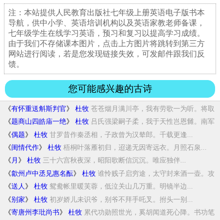
注：本站提供人民教育出版社七年级上册英语电子版书本
导航，供中小学、英语培训机构以及英语家教老师备课，
七年级学生在线学习英语，预习和复习以提高学习成绩。
由于我们不存储课本图片，点击上方图片将跳转到第三方
网站进行阅读，若是您发现链接失效，可发邮件跟我们反
馈。
您可能感兴趣的古诗
《
有怀重送斛斯判官
》
杜牧
苍苍烟月满川亭，我有劳歌一为听。将取
离魂...
《
题商山四皓庙一绝
》
杜牧
吕氏强梁嗣子柔，我于天性岂恩雠。南军
不袒...
《
偶题
》
杜牧
甘罗昔作秦丞相，子政曾为汉辇郎。千载更逢...
《
闺情代作
》
杜牧
梧桐叶落雁初归，迢递无因寄远衣。月照石泉...
《
月
》
杜牧
三十六宫秋夜深，昭阳歌断信沉沉。唯应独伴...
《
歙州卢中丞见惠名酝
》
杜牧
谁怜贱子启穷途，太守封来酒一壶。攻
破是非...
《
送人
》
杜牧
鸳鸯帐里暖芙蓉，低泣关山几万重。明镜半边...
《
别家
》
杜牧
初岁娇儿未识爷，别爷不拜手吒叉。拊头一别...
《
寄唐州李玭尚书
》
杜牧
累代功勋照世光，奚胡闻道死心降。书功笔