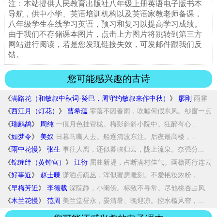
注：本站提供人民教育出版社八年级上册英语电子版书本
导航，供中小学、英语培训机构以及英语家教老师备课，
八年级学生在线学习英语，预习和复习以提高学习成绩。
由于我们不存储课本图片，点击上方图片将跳转到第三方
网站进行阅读，若是您发现链接失效，可发邮件跟我们反
馈。
您可能感兴趣的古诗
《
满路花（和敏叔中秋词·癸巳，周守约敏叔来作中秋）
》
廖刚
雨霁
烟波阔，雁度陇云愁。西风庭院不胜秋。...
《
西江月（灯花）
》
曹希蕴
零落不因春雨，吹嘘何假东风。纱窗一点
自然...
《
瑞鹧鸪
》
周纯
一痕月色挂帘栊。梅影斜斜小院中。狂醉有心...
《
如梦令
》
美奴
日暮马嘶人去。船逐清波东注。后夜最高楼，...
《
雨中花慢
》
张生
事往人离，还似暮峡归云，陇上流泉。奈强分...
《
锦缠绊（黄钟宫）
》
江衍
屈曲新堤，占断满村佳气。画檐两行连云
际。...
《
好事近
》
赵士暕
潇洒点疏丛，浑似蜜房雕刻。不爱艳妆浓粉，...
《
早梅芳近
》
李德载
深院静，小阑傍。标致不寻常。尽他桃杏占风...
《
木兰花慢
》
范周
美兰堂昼永，晏清暑、晚迎凉。控水槛风帘，...