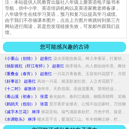
注：本站提供人民教育出版社八年级上册英语电子版书本
导航，供中小学、英语培训机构以及英语家教老师备课，
八年级学生在线学习英语，预习和复习以提高学习成绩。
由于我们不存储课本图片，点击上方图片将跳转到第三方
网站进行阅读，若是您发现链接失效，可发邮件跟我们反
馈。
您可能感兴趣的古诗
《
小重山（别情）
》
赵善扛
汲水添瓶恰换花。蜂儿争要采，打窗纱。
青春...
《
烛影摇红（盱江有怀）
》
赵善扛
桃李墙头，向人都似他年意。舞丝
千丈飏晴光...
《
重叠金（春宵）
》
赵善扛
一川花月青春夜。玉容依约花阴下。月照
曲阑...
《
好事近
》
赵善扛
风动一川花，摇漾影迷红碧。人立杏花阴下，...
《
十二时
》
崔敦诗
勋华并、天胙昌期。圣德茂重离。英明经远，...
《
蓦山溪（初春）
》
张震
春光如许。春到江南路。柳眼弄晴晖，笑梅
老...
《
鹧鸪天（怨别）
》
张震
宽尽香罗金缕衣。心情不似旧家时。万丝柳
暗...
《
减字木兰花
》
林淳
烛花呈灿。瑞气满筵春欲烂。月色中宵。疑是...
《
水调歌头
》
林淳
螺水亘千古，鳌顶冠三山。年丰帅阃尘静，栏...