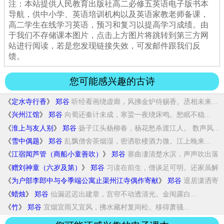
注：本站提供人民教育出版社高二必修五英语电子版书本
导航，供中小学、英语培训机构以及英语家教老师备课，
高二学生在线学习英语，预习和复习以提高学习成绩。由
于我们不存储课本图片，点击上方图片将跳转到第三方网
站进行阅读，若是您发现链接失效，可发邮件跟我们反
馈。
您可能感兴趣的古诗
《
定水寺行香
》
郑谷
听经看画绕虚廊，风拂金炉待赐香。丞相未来...
《
兴州江馆
》
郑谷
向蜀还秦计未成，寒蛩一夜绕床鸣。愁眠不稳...
《
淮上与友人别
》
郑谷
扬子江头杨柳春，杨花愁杀渡江人。 数声风...
《
雪中偶题
》
郑谷
乱飘僧舍茶烟湿，密洒歌楼酒力微。江上晚来...
《
江宿闻芦管（商船小童善吹）
》
郑谷
塞曲凄清楚水滨，声声吹出落
梅春。须知风月...
《
赠刘神童（六岁及第）
》
郑谷
习读在前生，僧谈足可明。还家虽解
喜，登第...
《
为户部李郎中与令季端公寓止渠州江寺偶作寄献
》
郑谷
退居潇洒寄
禅关，高挂朝簪净室间。孤岛虽留...
《
蜡烛
》
郑谷
仙漏迟迟出建章，宫帘不动透清光。金闱露白...
《
竹
》
郑谷
宜烟宜雨又宜风，拂水藏村复间松。移得萧骚...