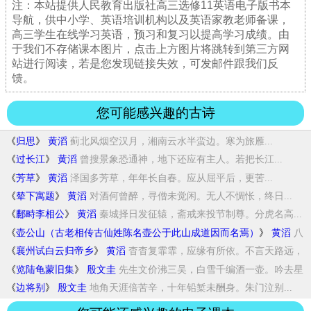
注：本站提供人民教育出版社高三选修11英语电子版书本
导航，供中小学、英语培训机构以及英语家教老师备课，
高三学生在线学习英语，预习和复习以提高学习成绩。由
于我们不存储课本图片，点击上方图片将跳转到第三方网
站进行阅读，若是您发现链接失效，可发邮件跟我们反
馈。
您可能感兴趣的古诗
《
归思
》
黄滔
蓟北风烟空汉月，湘南云水半蛮边。寒为旅雁...
《
过长江
》
黄滔
曾搜景象恐通神，地下还应有主人。若把长江...
《
芳草
》
黄滔
泽国多芳草，年年长自春。应从屈平后，更苦...
《
辇下寓题
》
黄滔
对酒何曾醉，寻僧未觉闲。无人不惆怅，终日...
《
鄜畤李相公
》
黄滔
秦城择日发征辕，斋戒来投节制尊。分虎名高...
《
壶公山（古老相传古仙姓陈名壶公于此山成道因而名焉）
》
黄滔
八
面峰峦秀，孤高可偶然。数人游顶上，沧海...
《
襄州试白云归帝乡
》
黄滔
杳杳复霏霏，应缘有所依。不言天路远，
终望...
《
览陆龟蒙旧集
》
殷文圭
先生文价沸三吴，白雪千编酒一壶。吟去星
辰...
《
边将别
》
殷文圭
地角天涯倍苦辛，十年铅椠未酬身。朱门泣别...