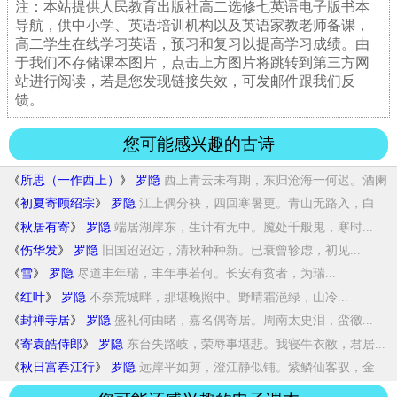
注：本站提供人民教育出版社高二选修七英语电子版书本
导航，供中小学、英语培训机构以及英语家教老师备课，
高二学生在线学习英语，预习和复习以提高学习成绩。由
于我们不存储课本图片，点击上方图片将跳转到第三方网
站进行阅读，若是您发现链接失效，可发邮件跟我们反
馈。
您可能感兴趣的古诗
《
所思（一作西上）
》
罗隐
西上青云未有期，东归沧海一何迟。酒阑
梦觉...
《
初夏寄顾绍宗
》
罗隐
江上偶分袂，四回寒暑更。青山无路入，白
发...
《
秋居有寄
》
罗隐
端居湖岸东，生计有无中。魇处千般鬼，寒时...
《
伤华发
》
罗隐
旧国迢迢远，清秋种种新。已衰曾轸虑，初见...
《
雪
》
罗隐
尽道丰年瑞，丰年事若何。长安有贫者，为瑞...
《
红叶
》
罗隐
不奈荒城畔，那堪晚照中。野晴霜浥绿，山冷...
《
封禅寺居
》
罗隐
盛礼何由睹，嘉名偶寄居。周南太史泪，蛮徼...
《
寄袁皓侍郎
》
罗隐
东台失路岐，荣辱事堪悲。我寝牛衣敝，君居...
《
秋日富春江行
》
罗隐
远岸平如剪，澄江静似铺。紫鳞仙客驭，金
颗...