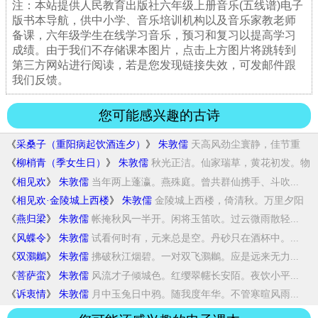
注：本站提供人民教育出版社六年级上册音乐(五线谱)电子
版书本导航，供中小学、音乐培训机构以及音乐家教老师
备课，六年级学生在线学习音乐，预习和复习以提高学习
成绩。由于我们不存储课本图片，点击上方图片将跳转到
第三方网站进行阅读，若是您发现链接失效，可发邮件跟
我们反馈。
您可能感兴趣的古诗
《
采桑子（重阳病起饮酒连夕）
》
朱敦儒
天高风劲尘寰静，佳节重
阳。叶下潇湘。碧海...
《
柳梢青（季女生日）
》
朱敦儒
秋光正洁。仙家瑞草，黄花初发。物
外高情，...
《
相见欢
》
朱敦儒
当年两上蓬瀛。燕殊庭。曾共群仙携手、斗吹...
《
相见欢·金陵城上西楼
》
朱敦儒
金陵城上西楼，倚清秋。万里夕阳
垂地，大江...
《
燕归梁
》
朱敦儒
帐掩秋风一半开。闲将玉笛吹。过云微雨散轻...
《
风蝶令
》
朱敦儒
试看何时有，元来总是空。丹砂只在酒杯中。...
《
双鸂鶒
》
朱敦儒
拂破秋江烟碧。一对双飞鸂鶒。应是远来无力...
《
菩萨蛮
》
朱敦儒
风流才子倾城色。红缨翠幰长安陌。夜饮小平...
《
诉衷情
》
朱敦儒
月中玉兔日中鸦。随我度年华。不管寒暄风雨...