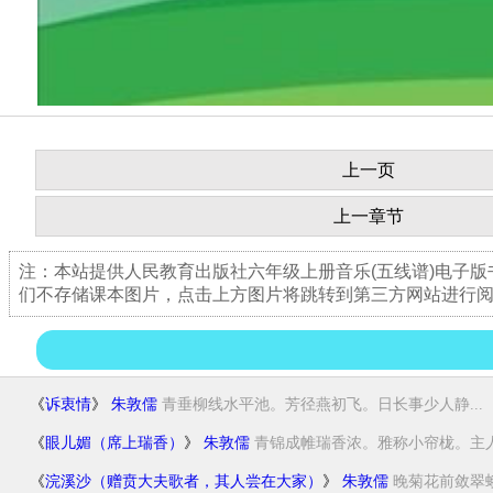
上一页
上一章节
注：本站提供人民教育出版社六年级上册音乐(五线谱)电子
们不存储课本图片，点击上方图片将跳转到第三方网站进行
《
诉衷情
》
朱敦儒
青垂柳线水平池。芳径燕初飞。日长事少人静...
《
眼儿媚（席上瑞香）
》
朱敦儒
青锦成帷瑞香浓。雅称小帘栊。主人好
《
浣溪沙（赠贲大夫歌者，其人尝在大家）
》
朱敦儒
晚菊花前敛翠蛾