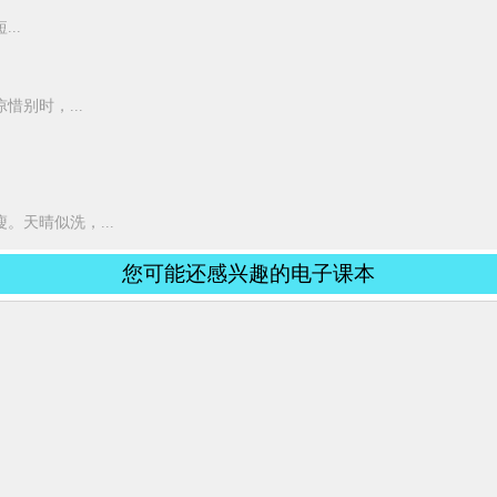
..
别时，...
。天晴似洗，...
您可能还感兴趣的电子课本