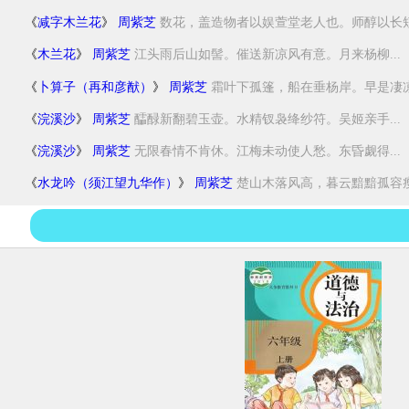
《
减字木兰花
》
周紫芝
数花，盖造物者以娱萱堂老人也。师醇以长短.
《
木兰花
》
周紫芝
江头雨后山如髻。催送新凉风有意。月来杨柳...
《
卜算子（再和彦猷）
》
周紫芝
霜叶下孤篷，船在垂杨岸。早是凄凉惜
《
浣溪沙
》
周紫芝
醽醁新翻碧玉壶。水精钗袅绛纱符。吴姬亲手...
《
浣溪沙
》
周紫芝
无限春情不肯休。江梅未动使人愁。东昏觑得...
《
水龙吟（须江望九华作）
》
周紫芝
楚山木落风高，暮云黯黯孤容瘦