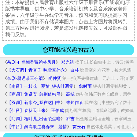
注：本站提供人民教育出版社六年级下册音乐(五线谱)电子
版书本导航，供中小学、音乐培训机构以及音乐家教老师
备课，六年级学生在线学习音乐，预习和复习以提高学习
成绩。由于我们不存储课本图片，点击上方图片将跳转到
第三方网站进行阅读，若是您发现链接失效，可发邮件跟
我们反馈。
您可能感兴趣的古诗
《
杂剧·亻刍梅香骗翰林风月
》
郑光祖
楔子(末扮白敏中上，诗云)黄卷
青灯一腐儒...
《
【大石调】青杏子_咏雪空外六
》
白朴
咏雪空外六花番，被大风洒
落千山。穷冬节物...
《
杂剧·尉迟恭三夺槊
》
尚仲贤
第一折(匹先扮建成、元吉上，开)咱两
个欲...
《
【南吕】一枝花 丽情_银杏叶凋零
》
詹时雨
银杏叶凋零鸭脚黄，
玉树花冷淡鸡冠紫，红豆...
《
【商调】集贤宾_怨别倚帏屏
》
高栻
怨别倚帏屏数声长叹息，思往
事泪淋漓。坐不...
《
【双调】新水令_我在这门中
》
未知作者
我在这门中整穷究了数十
年，才参透了圣人机...
《
【仙吕】春从天上来
》
王伯成
闺怨巡官算我，道我命运乖，教奴镇
日无精彩...
《
【商调】梧叶儿_出金陵尘暗
》
乔吉
出金陵尘暗埋金地，云寒树玉
宫，归去也老仙...
《
【中吕】醉高歌过喜春来 题情
》
贯云石
自然体态温柔，可意庞儿
奈羞。看时节偷眼将...