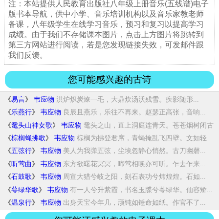
注：本站提供人民教育出版社八年级上册音乐(五线谱)电子
版书本导航，供中小学、音乐培训机构以及音乐家教老师
备课，八年级学生在线学习音乐，预习和复习以提高学习
成绩。由于我们不存储课本图片，点击上方图片将跳转到
第三方网站进行阅读，若是您发现链接失效，可发邮件跟
我们反馈。
您可能感兴趣的古诗
《
易言
》
韦应物
洪炉炽炭燎一毛，大鼎炊汤沃残雪。疾影随形...
《
乐燕行
》
韦应物
良辰且燕乐，乐往不再来。赵瑟正高张，音响...
《
鼋头山神女歌
》
韦应物
鼋头之山，直上洞庭连青天。苍苍烟树闭古
庙...
《
棕榈蝇拂歌
》
韦应物
棕榈为拂登君席，青蝇掩乱飞四壁。文如轻
罗...
《
五弦行
》
韦应物
美人为我弹五弦，尘埃忽静心悄然。古刀幽磬...
《
听莺曲
》
韦应物
东方欲曙花冥冥，啼莺相唤亦可听。乍去乍来...
《
石鼓歌
》
韦应物
周宣大猎兮岐之阳，刻石表功兮炜煌煌。石如...
《
萼绿华歌
》
韦应物
有一人兮升紫霞，书名玉牒兮萼绿华。仙容矫...
《
温泉行
》
韦应物
出身天宝今年几，顽钝如锤命如纸。作官不了...