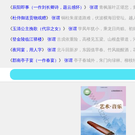
《
辰阳即事（一作刘长卿诗，题云感怀）
》
张谓
青枫落叶正堪悲，黄
《
杜侍御送贡物戏赠
》
张谓
铜柱朱崖道路难，伏波横海旧登坛。越人自
《
玉清公主挽歌（代宗之女）
》
张谓
学凤年犹小，乘龙日尚赊。初封
《
登金陵临江驿楼
》
张谓
古戍依重险，高楼见五梁。山根盘驿道，河水
《
夜同宴，用人字
》
张谓
北斗回新岁，东园值早春。竹风能醒酒，花月
《
郡南亭子宴（一作春宴）
》
张谓
亭子春城外，朱门向绿林。柳枝经雨