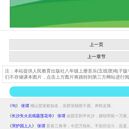
上一页
上一章节
注：本站提供人民教育出版社八年级上册音乐(五线谱)电子
们不存储课本图片，点击上方图片将跳转到第三方网站进行
《
句
》
张谓
稽山贺老粗知名，吴郡张颠曾不易。奔蛇走虺...
《
长沙失火后戏题莲花寺
》
张谓
金园宝刹半长沙，烧劫旁延一万家。楼
《
哭护国上人
》
张谓
昔喜三身净，今悲万劫长。不应归北斗，应是..