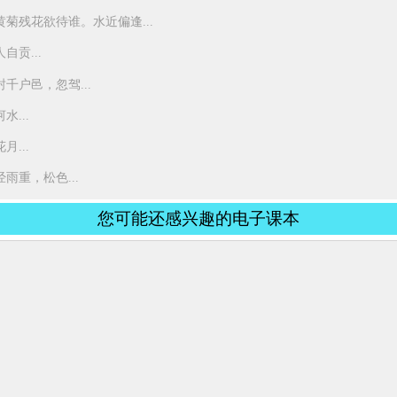
菊残花欲待谁。水近偏逢...
贡...
千户邑，忽驾...
...
...
重，松色...
您可能还感兴趣的电子课本