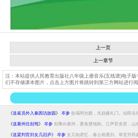
上一页
上一章节
注：本站提供人民教育出版社八年级上册音乐(五线谱)电子
们不存储课本图片，点击上方图片将跳转到第三方网站进行
《
送崔员外入秦因访故园
》
岑参
欲谒明光殿，先趋建礼门。仙郎去得意
《
送襄州任别驾
》
岑参
别乘向襄州，萧条楚地秋。江声官舍里，山色.
《
送梁判官归女几旧庐
》
岑参
女几知君忆，春云相逐归。草堂开药裹，