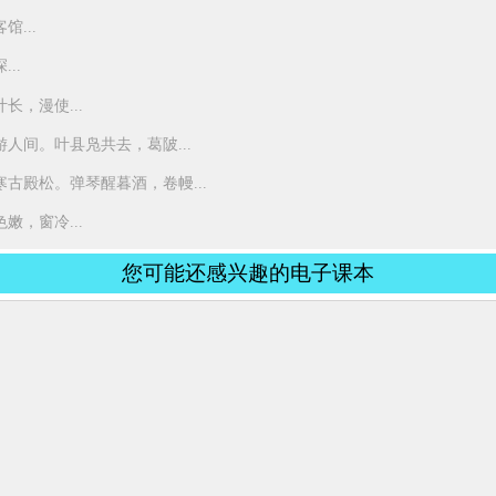
...
..
，漫使...
人间。叶县凫共去，葛陂...
古殿松。弹琴醒暮酒，卷幔...
，窗冷...
您可能还感兴趣的电子课本