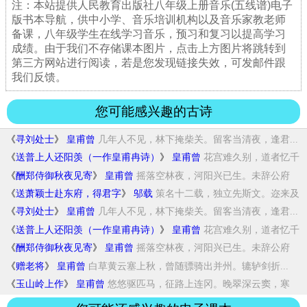
注：本站提供人民教育出版社八年级上册音乐(五线谱)电子
版书本导航，供中小学、音乐培训机构以及音乐家教老师
备课，八年级学生在线学习音乐，预习和复习以提高学习
成绩。由于我们不存储课本图片，点击上方图片将跳转到
第三方网站进行阅读，若是您发现链接失效，可发邮件跟
我们反馈。
您可能感兴趣的古诗
《
寻刘处士
》
皇甫曾
几年人不见，林下掩柴关。留客当清夜，逢君...
《
送普上人还阳羡（一作皇甫冉诗）
》
皇甫曾
花宫难久别，道者忆千
灯。残雪入林路，暮山...
《
酬郑侍御秋夜见寄
》
皇甫曾
摇落空林夜，河阳兴已生。未辞公府
步，知结...
《
送萧颖士赴东府，得君字
》
邬载
策名十二载，独立先斯文。迩来及
门者，半已...
《
寻刘处士
》
皇甫曾
几年人不见，林下掩柴关。留客当清夜，逢君...
《
送普上人还阳羡（一作皇甫冉诗）
》
皇甫曾
花宫难久别，道者忆千
灯。残雪入林路，暮山...
《
酬郑侍御秋夜见寄
》
皇甫曾
摇落空林夜，河阳兴已生。未辞公府
步，知结...
《
赠老将
》
皇甫曾
白草黄云塞上秋，曾随骠骑出并州。辘轳剑折...
《
玉山岭上作
》
皇甫曾
悠悠驱匹马，征路上连冈。晚翠深云窦，寒
台...