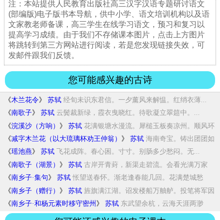
注：本站提供人民教育出版社高三汉字汉语专题研讨语文
(部编版)电子版书本导航，供中小学、语文培训机构以及语
文家教老师备课，高三学生在线学习语文，预习和复习以
提高学习成绩。由于我们不存储课本图片，点击上方图片
将跳转到第三方网站进行阅读，若是您发现链接失效，可
发邮件跟我们反馈。
您可能感兴趣的古诗
《
木兰花令
》
苏轼
经旬未识东君信。一夕薰风来解愠。红绡衣薄...
《
南歌子
》
苏轼
云鬓裁新绿，霞衣曳晓红。待歌凝立翠筵中。...
《
浣溪沙（方响）
》
苏轼
花满银塘水漫流。犀槌玉板奏凉州。顺风环
佩...
《
减字木兰花（以大琉璃杯劝王仲翁）
》
苏轼
海南奇宝。铸出团团如
栲栳。曾到昆仑。乞得...
《
瑶池燕
》
苏轼
飞花成阵。春心困。寸寸。别肠多少愁闷。无...
《
南歌子（湖景）
》
苏轼
古岸开青葑，新渠走碧流。会看光满万家
楼。...
《
南乡子·集句
》
苏轼
怅望送春怀。渐老逢春能几回。花满楚城愁
远...
《
南乡子（赠行）
》
苏轼
旌旗满江湖。诏发楼船万舳舻。投笔将军因
笑...
《
南乡子·和杨元素时移守密州
》
苏轼
东武望余杭，云海天涯两渺
茫。何日功成名遂...