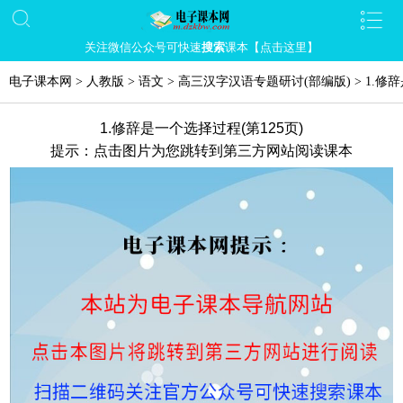
关注微信公众号可快速
搜索
课本【点击这里】
电子课本网
>
人教版
>
语文
>
高三汉字汉语专题研讨(部编版)
>
1.修
1.修辞是一个选择过程(第125页)
提示：点击图片为您跳转到第三方网站阅读课本