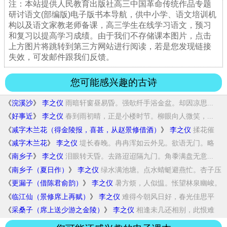
注：本站提供人民教育出版社高三中国革命传统作品专题
研讨语文(部编版)电子版书本导航，供中小学、语文培训机
构以及语文家教老师备课，高三学生在线学习语文，预习
和复习以提高学习成绩。由于我们不存储课本图片，点击
上方图片将跳转到第三方网站进行阅读，若是您发现链接
失效，可发邮件跟我们反馈。
您可能感兴趣的古诗
《
浣溪沙
》
李之仪
雨暗轩窗昼易昏。强欹纤手浴金盆。却因凉思...
《
好事近
》
李之仪
春到雨初晴，正是小楼时节。柳眼向人微笑，...
《
减字木兰花（得金陵报，喜甚，从赵景修借酒）
》
李之仪
揉花催
柳。一夜阴风几破牖。平晓无云。依旧...
《
减字木兰花
》
李之仪
堤长春晚。冉冉浑如云外见。欲语无门。略
许...
《
南乡子
》
李之仪
泪眼转天昏。去路迢迢隔九门。角黍满盘无意...
《
南乡子（夏日作）
》
李之仪
绿水满池塘。点水蜻蜓避燕忙。杏子压
枝黄半...
《
更漏子（借陈君俞韵）
》
李之仪
暑方烦，人似愠。怅望林泉幽峻。
情会处，景...
《
临江仙（景修席上再赋）
》
李之仪
难得今朝风日好，春光佳思平
分。虽然公子暗...
《
采桑子（席上送少游之金陵）
》
李之仪
相逢未几还相别，此恨难
同。细雨蒙蒙。一片...