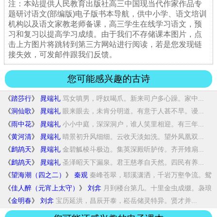
注：本站提供人民教育出版社高三中国现当代作家作品专
题研讨语文(部编版)电子版书本导航，供中小学、语文培训
机构以及语文家教老师备课，高三学生在线学习语文，预
习和复习以提高学习成绩。由于我们不存储课本图片，点
击上方图片将跳转到第三方网站进行阅读，若是您发现链
接失效，可发邮件跟我们反馈。
您可能感兴趣的古诗
《
踏莎行
》
晁端礼
骂女嗔男，呼奴喝爪。新来司户多心躁。家中...
《
洞仙歌
》
晁端礼
眼来眼去，未肯分明道。有意于人甚不早。谩...
《
雨中花
》
晁端礼
小小中庭，深深洞户，谁人笑里相迎。有三年...
《
黄河清
》
晁端礼
晴景初升风细细。云收天淡如洗。望外凤凰双...
《
鹧鸪天
》
晁端礼
金碧觚棱斗极边。集英深殿听胪传。齐开雉扇...
《
鹧鸪天
》
晁端礼
圣泽昭天下漏泉。君王慈孝自天然。四民有养...
《
望海潮（四之二）
》
秦观
秦峰苍翠，耶溪潇洒，千岩万壑争流。鸳
瓦雉...
《
佳人醉（元宵上太守）
》
刘弇
月到楼台第几。十里金虫成缀。袅琅
玕、争罥...
《
金明春
》
刘弇
宝历延洪，昌辰开泰，崧岳储灵特异。贤才并...