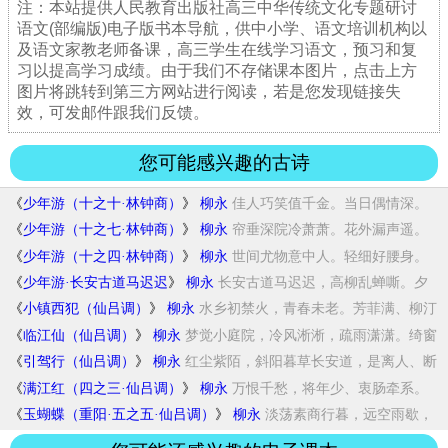
注：本站提供人民教育出版社高三中华传统文化专题研讨
语文(部编版)电子版书本导航，供中小学、语文培训机构以
及语文家教老师备课，高三学生在线学习语文，预习和复
习以提高学习成绩。由于我们不存储课本图片，点击上方
图片将跳转到第三方网站进行阅读，若是您发现链接失
效，可发邮件跟我们反馈。
您可能感兴趣的古诗
《
少年游（十之十·林钟商）
》
柳永
佳人巧笑值千金。当日偶情深。
几回饮散，灯...
《
少年游（十之七·林钟商）
》
柳永
帘垂深院冷萧萧。花外漏声遥。
青灯未灭，红...
《
少年游（十之四·林钟商）
》
柳永
世间尤物意中人。轻细好腰身。
香帏睡起，发...
《
少年游·长安古道马迟迟
》
柳永
长安古道马迟迟，高柳乱蝉嘶。夕
阳岛外，秋...
《
小镇西犯（仙吕调）
》
柳永
水乡初禁火，青春未老。芳菲满、柳汀
烟岛。...
《
临江仙（仙吕调）
》
柳永
梦觉小庭院，冷风淅淅，疏雨潇潇。绮窗
外，...
《
引驾行（仙吕调）
》
柳永
红尘紫陌，斜阳暮草长安道，是离人、断
魂处...
《
满江红（四之三·仙吕调）
》
柳永
万恨千愁，将年少、衷肠牵系。
残梦断、酒醒...
《
玉蝴蝶（重阳·五之五·仙吕调）
》
柳永
淡荡素商行暮，远空雨歇，
平野烟收。满目江...